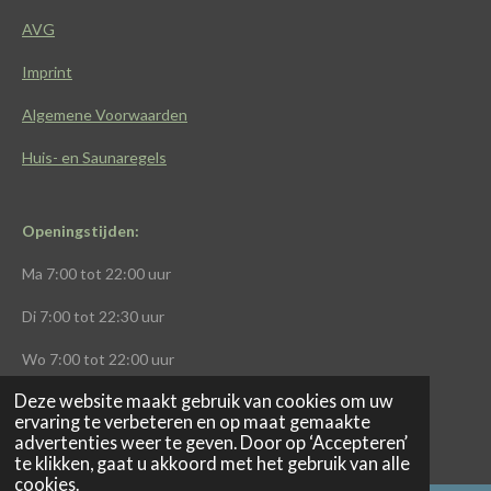
k
p
a
AVG
m
Imprint
Algemene Voorwaarden
Huis- en Saunaregels
Openingstijden:
Ma
7:00 tot 22:00 uur
Di
7:00 tot 22:30 uur
Wo
7:00 tot 22:00 uur
Deze website maakt gebruik van cookies om uw
Do
7:00 tot 22:00
uur
ervaring te verbeteren en op maat gemaakte
advertenties weer te geven. Door op ‘Accepteren’
Vr
7:00 tot 21:00 uur
te klikken, gaat u akkoord met het gebruik van alle
cookies.
Za
8:00 tot 13:00 uur