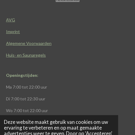
o
A
g
k
o
p
r
k
p
a
AVG
m
Imprint
Algemene Voorwaarden
Huis- en Saunaregels
Openingstijden:
Ma
7:00 tot 22:00 uur
Di
7:00 tot 22:30 uur
Wo
7:00 tot 22:00 uur
Deze website maakt gebruik van cookies om uw
Do
7:00 tot 22:00
uur
ervaring te verbeteren en op maat gemaakte
advertenties weer te geven. Door op ‘Accepteren’
Vr
7:00 tot 21:00 uur