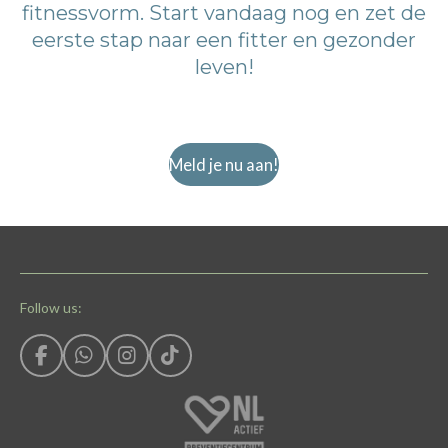
fitnessvorm. Start vandaag nog en zet de
eerste stap naar een fitter en gezonder
leven!
Meld je nu aan!
Follow us:
F
W
I
T
a
h
n
i
c
a
s
k
e
t
t
T
b
s
a
o