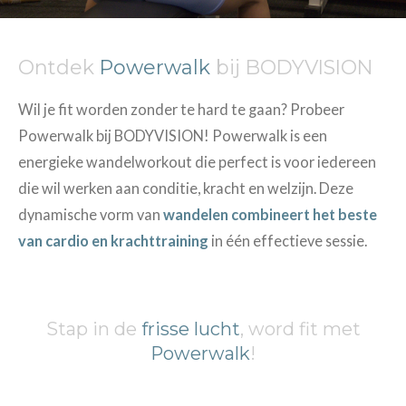
Ontdek
Powerwalk
bij BODYVISION
Wil je fit worden zonder te hard te gaan? Probeer
Powerwalk bij BODYVISION! Powerwalk is een
energieke wandelworkout die perfect is voor iedereen
die wil werken aan conditie, kracht en welzijn. Deze
dynamische vorm van
wandelen combineert het beste
van cardio en krachttraining
in één effectieve sessie.
Stap in de
frisse lucht
, word fit met
Powerwalk
!