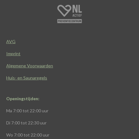
a
h
n
i
c
a
s
k
e
t
t
T
b
s
a
o
o
A
g
k
o
p
r
k
p
a
AVG
m
Imprint
Algemene Voorwaarden
Huis- en Saunaregels
Openingstijden:
Ma
7:00 tot 22:00 uur
Di
7:00 tot 22:30 uur
Wo
7:00 tot 22:00 uur