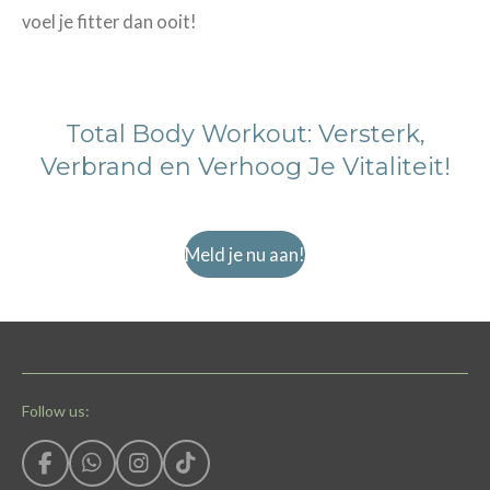
voel je fitter dan ooit!
Total Body Workout: Versterk,
Verbrand en Verhoog Je Vitaliteit!
Meld je nu aan!
Follow us:
F
W
I
T