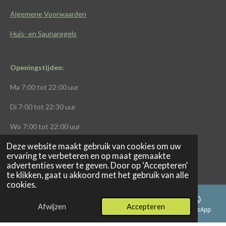
Algemene Voorwaarden
Huis- en Saunaregels
Openingstijden:
Ma
7:00 tot 22:00 uur
Di
7:00 tot 22:30 uur
Wo
7:00 tot 22:00 uur
Deze website maakt gebruik van cookies om uw
Do
7:00 tot 22:00
uur
ervaring te verbeteren en op maat gemaakte
advertenties weer te geven. Door op ‘Accepteren’
Vr
7:00 tot 21:00 uur
te klikken, gaat u akkoord met het gebruik van alle
cookies.
Za
8:00 tot 13:00 uur
Zo
8:00 tot 13:00 uur
Afwijzen
Accepteren
E-mailadres
Telefoonnummer
Kaart
WhatsApp
© 2024 BODYVISION Healthclub