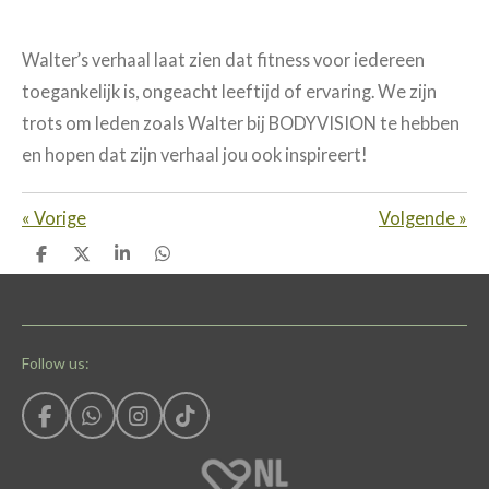
Walter’s verhaal laat zien dat fitness voor iedereen
toegankelijk is, ongeacht leeftijd of ervaring. We zijn
trots om leden zoals Walter bij BODYVISION te hebben
en hopen dat zijn verhaal jou ook inspireert!
«
Vorige
Volgende
»
D
D
S
D
e
e
h
e
l
e
a
l
e
l
r
e
n
e
n
Follow us:
F
W
I
T
a
h
n
i
c
a
s
k
e
t
t
T