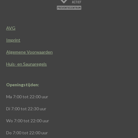
b
s
a
o
o
A
g
k
o
p
r
k
p
a
AVG
m
Imprint
Algemene Voorwaarden
Huis- en Saunaregels
Openingstijden:
Ma
7:00 tot 22:00 uur
Di
7:00 tot 22:30 uur
Wo
7:00 tot 22:00 uur
Do
7:00 tot 22:00
uur