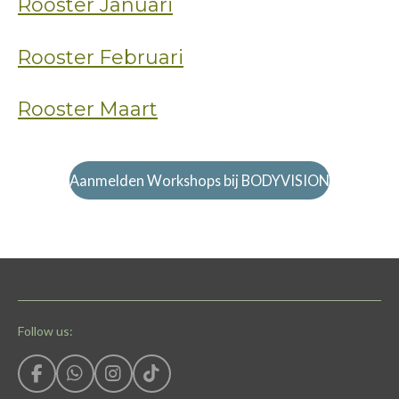
Rooster Januari
Rooster Februari
Rooster Maart
Aanmelden Workshops bij BODYVISION
Follow us:
F
W
I
T
a
h
n
i