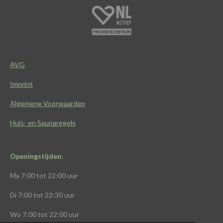
c
a
s
k
e
t
t
T
b
s
a
o
o
A
g
k
o
p
r
k
p
a
AVG
m
Imprint
Algemene Voorwaarden
Huis- en Saunaregels
Openingstijden:
Ma
7:00 tot 22:00 uur
Di
7:00 tot 22:30 uur
Wo
7:00 tot 22:00 uur