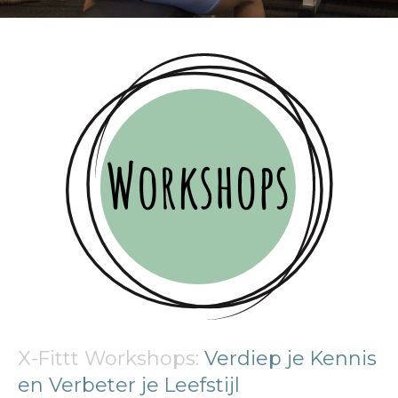
X-Fittt Workshops:
Verdiep je Kennis
en Verbeter je Leefstijl