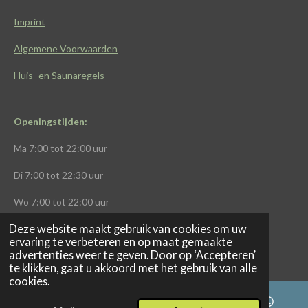
Imprint
Algemene Voorwaarden
Huis- en Saunaregels
Openingstijden:
Ma
7:00 tot 22:00 uur
Di
7:00 tot 22:30 uur
Wo
7:00 tot 22:00 uur
Deze website maakt gebruik van cookies om uw
Do
7:00 tot 22:00
uur
ervaring te verbeteren en op maat gemaakte
advertenties weer te geven. Door op ‘Accepteren’
Vr
7:00 tot 21:00 uur
te klikken, gaat u akkoord met het gebruik van alle
cookies.
Za
8:00 tot 13:00 uur