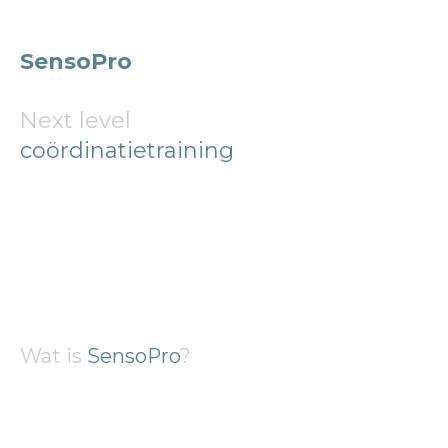
SensoPro
Next level
coördinatie­training
Wat is
SensoPro
?